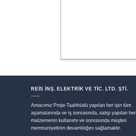
REİS İNŞ. ELEKTRİK VE TİC. LTD. ŞTİ.
Amacımız Proje-Taahhüdü yapılan her işin tüm
aşamalarında ve iş sonrasında, satışı yapılan her
malzemenin kullanımı ve sonrasında müşteri
memnuniyetinin devamlılığını sağlamaktır.