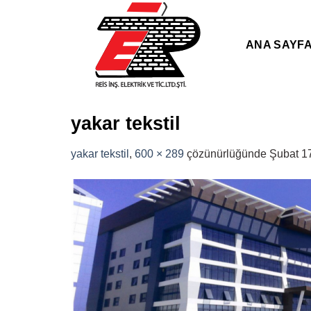
Skip
to
content
ANA SAYF
yakar tekstil
yakar tekstil
,
600 × 289
çözünürlüğünde
Şubat 1