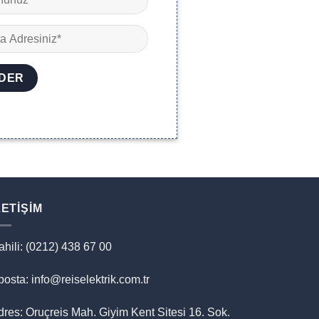
LETIŞIM
ahili: (0212) 438 67 00
osta: info@reiselektrik.com.tr
dres: Oruçreis Mah. Giyim Kent Sitesi 16. Sok.