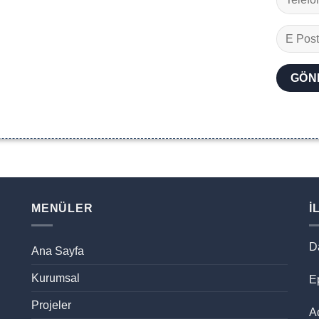
MENÜLER
İ
D
Ana Sayfa
Kurumsal
Ep
Projeler
A