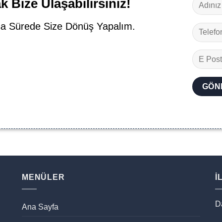
 Bize Ulaşabilirsiniz!
a Sürede Size Dönüş Yapalım.
MENÜLER
İ
D
Ana Sayfa