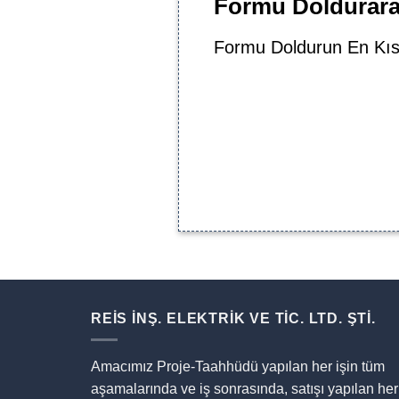
Formu Doldurarak
Formu Doldurun En Kıs
REİS İNŞ. ELEKTRİK VE TİC. LTD. ŞTİ.
Amacımız Proje-Taahhüdü yapılan her işin tüm
aşamalarında ve iş sonrasında, satışı yapılan her