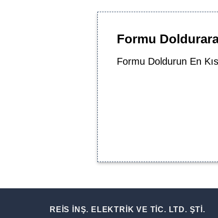
Formu Doldurarak
Formu Doldurun En Kıs
REİS İNŞ. ELEKTRİK VE TİC. LTD. ŞTİ.