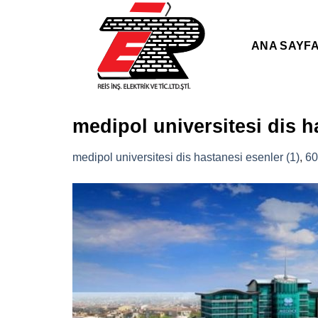
Skip
to
content
ANA SAYF
medipol universitesi dis h
medipol universitesi dis hastanesi esenler (1)
,
60