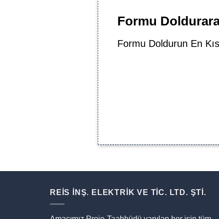
Formu Doldurarak
Formu Doldurun En Kıs
REİS İNŞ. ELEKTRİK VE TİC. LTD. ŞTİ.
Amacımız Proje-Taahhüdü yapılan her işin tüm