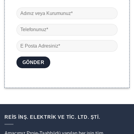
REİS İNŞ. ELEKTRİK VE TİC. LTD. ŞTİ.
Amacımız Proje-Taahhüdü yapılan her işin tüm