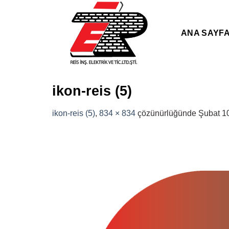
Skip
to
content
ANA SAYF
ikon-reis (5)
ikon-reis (5)
,
834 × 834
çözünürlüğünde
Şubat 1