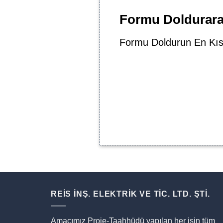
Formu Doldurarak
Formu Doldurun En Kıs
REİS İNŞ. ELEKTRİK VE TİC. LTD. ŞTİ.
Amacımız Proje-Taahhüdü yapılan her işin tüm