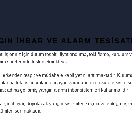
GIN İHBAR VE ALARM TESISAT
ı işleriniz için durum tespiti, fiyatlandırma, teklifleme, kurul
min sürelerinde teslim etmekteyiz.
ını erkenden tespit ve müdahale kabiliyetini arttırmaktadır. Ku
plarına telafisi mümkün olmayan zararların uzun süre etkisini s
k adına gelişmiş yangın alarmı ihbar sistemleri kullanmalıdır.
için ihtiyaç duyulacak yangın sistemleri seçimi ve entegre işlem
zümleri sunmaktadır.