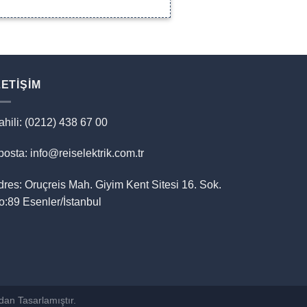
LETIŞIM
ahili: (0212) 438 67 00
osta: info@reiselektrik.com.tr
dres: Oruçreis Mah. Giyim Kent Sitesi 16. Sok.
o:89 Esenler/İstanbul
dan Tasarlamıştır.