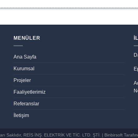
MENÜLER
İ
D
Ana Sayfa
Kurumsal
Ep
Projeler
A
N
Faaliyetlerimiz
Referanslar
İletişim
rı Saklıdır, REİS İNŞ. ELEKTRİK VE TİC. LTD. ŞTİ. |
Binbirsoft
Tarafın