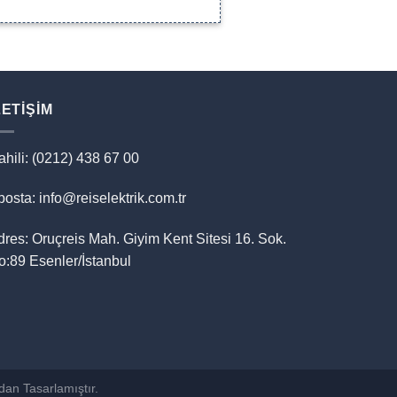
LETIŞIM
ahili: (0212) 438 67 00
osta: info@reiselektrik.com.tr
dres: Oruçreis Mah. Giyim Kent Sitesi 16. Sok.
o:89 Esenler/İstanbul
dan Tasarlamıştır.