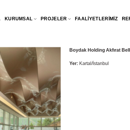
A
KURUMSAL
PROJELER
FAALIYETLERIMIZ
RE
Boydak Holding Akfırat Bel
Yer:
Kartal/İstanbul