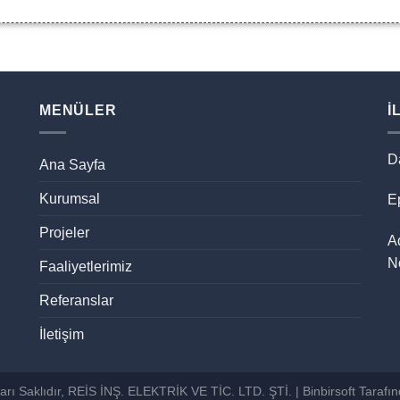
MENÜLER
İ
D
Ana Sayfa
Kurumsal
Ep
Projeler
A
N
Faaliyetlerimiz
Referanslar
İletişim
rı Saklıdır, REİS İNŞ. ELEKTRİK VE TİC. LTD. ŞTİ. |
Binbirsoft
Tarafın